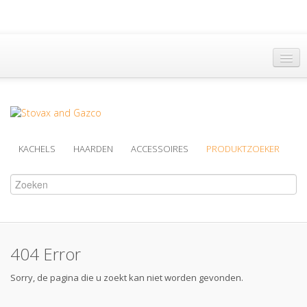
Hoofdpagina
Een Dealer vinden
Brochures
KACHELS
HAARDEN
ACCESSOIRES
PRODUKTZOEKER
Support
Over Ons
404 Error
Sorry, de pagina die u zoekt kan niet worden gevonden.