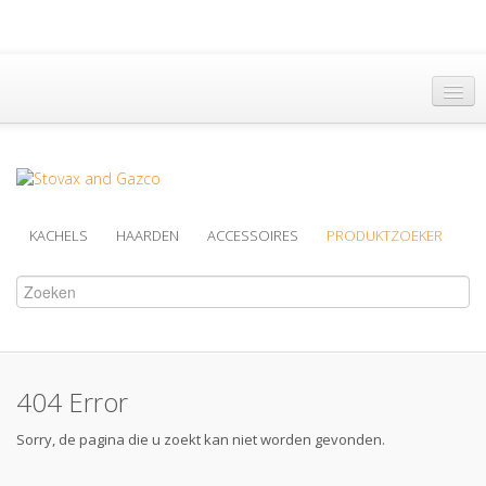
Hoofdpagina
Een Dealer vinden
Brochures
KACHELS
HAARDEN
ACCESSOIRES
PRODUKTZOEKER
Support
Over Ons
404 Error
Sorry, de pagina die u zoekt kan niet worden gevonden.