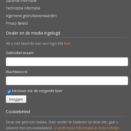
Garantie Informatie
Technische Informatie
Algemene gebruiksvoorwaarden
Privacy Beleid
Dealer en de media ingelogd
Als u niet beschikt over een login klik
hier
.
Gebruikersnaam
Wachtwoord
Herinner me de volgende keer
Inloggen
Cookiebeleid
Deze site gebruikt cookies. Door verder te bladeren op deze site, gaat u
akkoord met ons cookiebeleid.
U vindt meer informatie in onze richtlijn