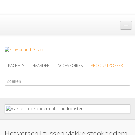
Hoofdpagina
Een Dealer vinden
Brochures
KACHELS
HAARDEN
ACCESSOIRES
PRODUKTZOEKER
Support
Over Ons
Het verschil tussen vlakke stookbodem