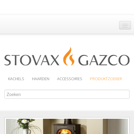
Hoofdpagina
Een Dealer vinden
Brochures
Support
KACHELS
HAARDEN
ACCESSOIRES
PRODUKTZOEKER
Over Ons