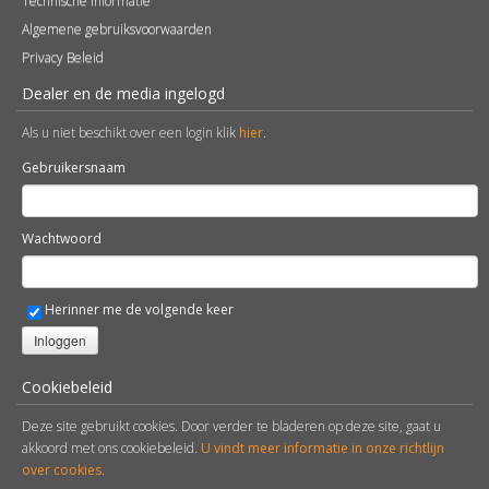
Technische Informatie
Algemene gebruiksvoorwaarden
Privacy Beleid
Dealer en de media ingelogd
Als u niet beschikt over een login klik
hier
.
Gebruikersnaam
Wachtwoord
Herinner me de volgende keer
Inloggen
Cookiebeleid
Deze site gebruikt cookies. Door verder te bladeren op deze site, gaat u
akkoord met ons cookiebeleid.
U vindt meer informatie in onze richtlijn
over cookies
.