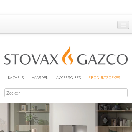
Hoofdpagina
Een Dealer vinden
Brochures
Support
KACHELS
HAARDEN
ACCESSOIRES
PRODUKTZOEKER
Over Ons