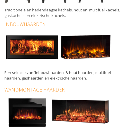
Traditionele
en
hedendaagse kachels
.
hout
en,
multifuel kachels
,
gaskachels
en
elektrische kachels
.
INBOUWHAARDEN
Een selectie van
'Inbouwhaarden'
&
hout haarden
,
multifuel
haarden
,
gashaarden
en
elektrische haarden
.
WANDMONTAGE HAARDEN