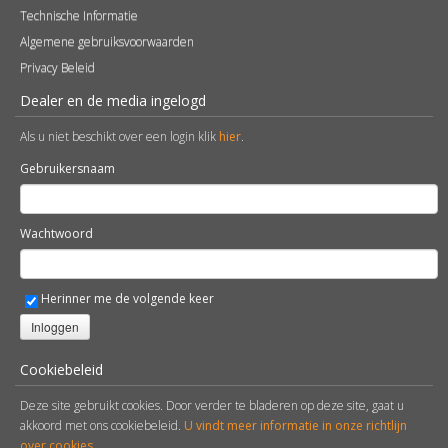
Technische Informatie
Algemene gebruiksvoorwaarden
Privacy Beleid
Dealer en de media ingelogd
Als u niet beschikt over een login klik
hier
.
Gebruikersnaam
Wachtwoord
Herinner me de volgende keer
Inloggen
Cookiebeleid
Deze site gebruikt cookies. Door verder te bladeren op deze site, gaat u
akkoord met ons cookiebeleid.
U vindt meer informatie in onze richtlijn
over cookies
.