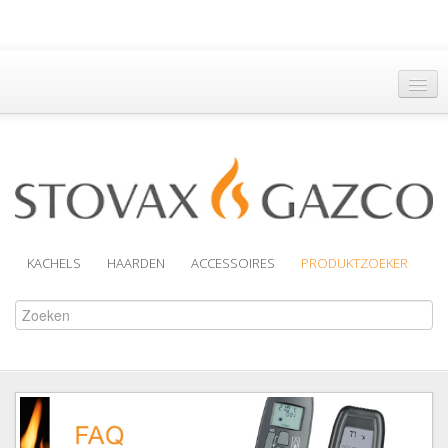
Hoofdpagina
Een Dealer vinden
Brochures
Support
KACHELS
HAARDEN
ACCESSOIRES
PRODUKTZOEKER
Over Ons