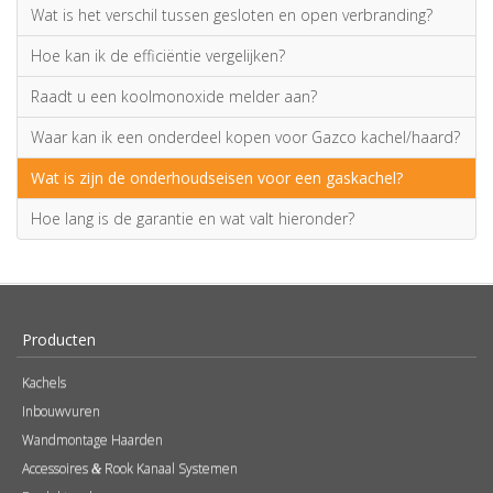
Wat is het verschil tussen gesloten en open verbranding?
Hoe kan ik de efficiëntie vergelijken?
Raadt u een koolmonoxide melder aan?
Waar kan ik een onderdeel kopen voor Gazco kachel/haard?
Wat is zijn de onderhoudseisen voor een gaskachel?
Hoe lang is de garantie en wat valt hieronder?
Producten
Kachels
Inbouwvuren
Wandmontage Haarden
Accessoires
Rook Kanaal Systemen
&