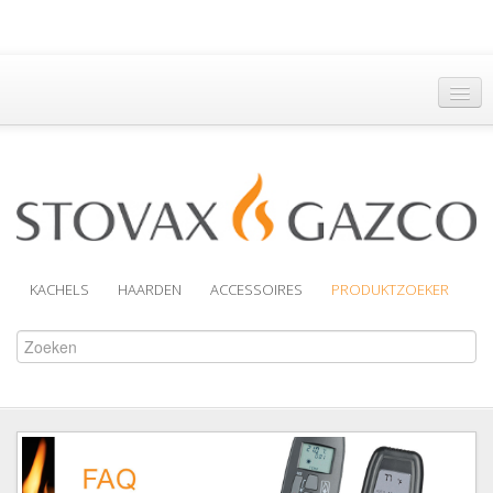
Hoofdpagina
Een Dealer vinden
Brochures
Support
KACHELS
HAARDEN
ACCESSOIRES
PRODUKTZOEKER
Over Ons