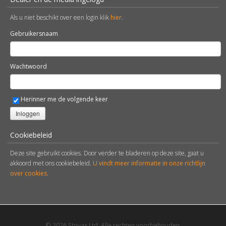
Als u niet beschikt over een login klik
hier
.
Gebruikersnaam
Wachtwoord
Herinner me de volgende keer
Inloggen
Cookiebeleid
Deze site gebruikt cookies. Door verder te bladeren op deze site, gaat u
akkoord met ons cookiebeleid.
U vindt meer informatie in onze richtlijn
over cookies
.
© 2026 Stovax Ltd. Alle rechten voorbehouden.