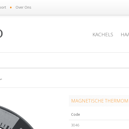
•
port
Over Ons
KACHELS
HA
r
MAGNETISCHE THERMOME
Code
3046