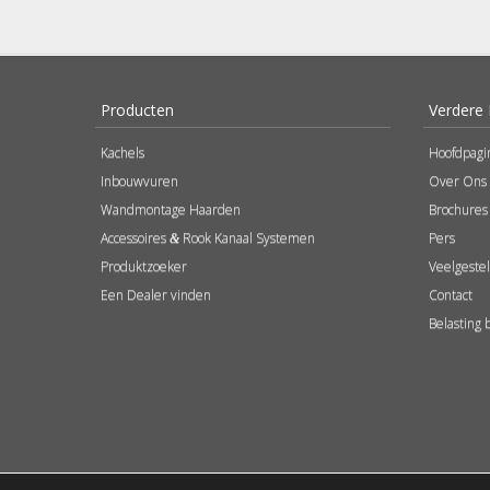
Producten
Verdere 
Kachels
Hoofdpagi
Inbouwvuren
Over Ons
Wandmontage Haarden
Brochures
Accessoires
Rook Kanaal Systemen
Pers
&
Produktzoeker
Veelgeste
Een Dealer vinden
Contact
Belasting 