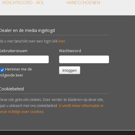
AFDICHTKOORD - ROL
HANDSCHOENEN
Dealer en de media ingelogd
Als u niet beschikt over een login klik
hier
.
Gebruikersnaam
Wachtwoord
Herinner me de
Inloggen
volgende keer
Cookiebeleid
Deze site gebruikt cookies. Door verder te bladeren op deze site,
gaat u akkoord met ons cookiebeleid.
U vindt meer informatie in
onze richtlijn over cookies
.