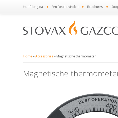
•
•
•
Hoofdpagina
Een Dealer vinden
Brochures
Sup
Home
»
Accessories
»
Magnetische thermometer
Magnetische thermomete