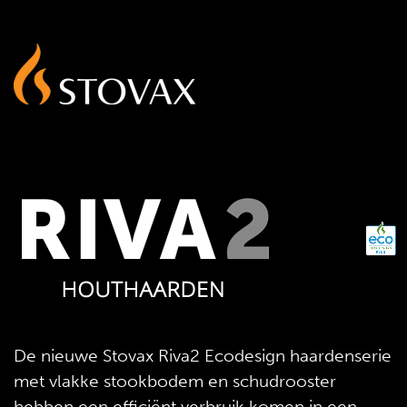
De nieuwe Stovax Riva2 Ecodesign haardenserie
met vlakke stookbodem en schudrooster
hebben een efficiënt verbruik komen in een